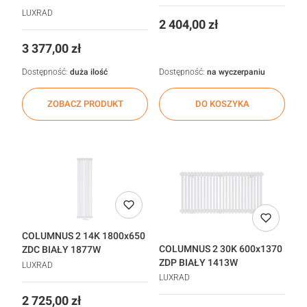
LUXRAD
Cena
2 404,00 zł
Cena
3 377,00 zł
Dostępność:
duża ilość
Dostępność:
na wyczerpaniu
ZOBACZ PRODUKT
DO KOSZYKA
COLUMNUS 2 14K 1800x650
COLUMNUS 2 30K 600x1370
ZDC BIAŁY 1877W
ZDP BIAŁY 1413W
LUXRAD
LUXRAD
Cena
2 725,00 zł