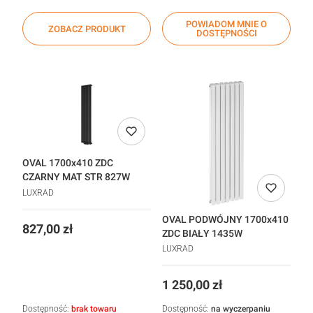
POWIADOM MNIE O
ZOBACZ PRODUKT
DOSTĘPNOŚCI
OVAL 1700x410 ZDC
CZARNY MAT STR 827W
LUXRAD
OVAL PODWÓJNY 1700x410
Cena
827,00 zł
ZDC BIAŁY 1435W
LUXRAD
Cena
1 250,00 zł
Dostępność:
brak towaru
Dostępność:
na wyczerpaniu