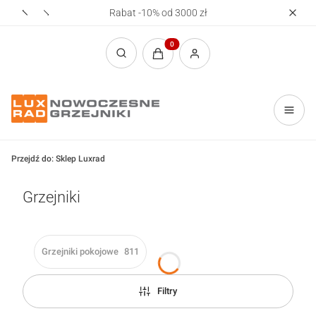
Rabat -10% od 3000 zł
Realizac
Produkty w koszyku: 0. Zobacz sz
Otwórz wyszukiwarkę
Przejdź do:
Sklep Luxrad
Grzejniki
Grzejniki pokojowe
811
Filtry