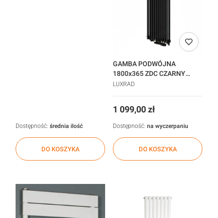
GAMBA PODWÓJNA
1800x365 ZDC CZARNY
1104W
LUXRAD
Cena
1 099,00 zł
Dostępność:
średnia ilość
Dostępność:
na wyczerpaniu
DO KOSZYKA
DO KOSZYKA