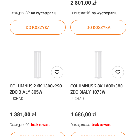
Cena
2 801,00 zł
Dostępność:
na wyczerpaniu
Dostępność:
na wyczerpaniu
DO KOSZYKA
DO KOSZYKA
COLUMNUS 2 6K 1800x290
COLUMNUS 2 8K 1800x380
ZDC BIAŁY 805W
ZDC BIAŁY 1073W
LUXRAD
LUXRAD
Cena
Cena
1 381,00 zł
1 686,00 zł
Dostępność:
brak towaru
Dostępność:
brak towaru