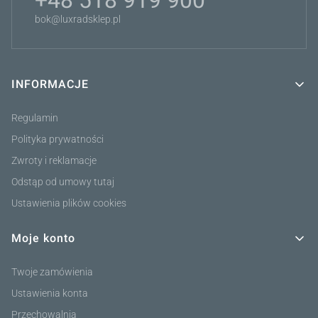
+48 518 919 900
bok@luxradsklep.pl
INFORMACJE
Linki w stopce
Regulamin
Polityka prywatności
Zwroty i reklamacje
Odstąp od umowy tutaj
Ustawienia plików cookies
Moje konto
Twoje zamówienia
Ustawienia konta
Przechowalnia