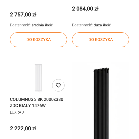
Cena
2 084,00 zł
Cena
2 757,00 zł
Dostępność:
średnia ilość
Dostępność:
duża ilość
DO KOSZYKA
DO KOSZYKA
COLUMNUS 3 8K 2000x380
ZDC BIAŁY 1476W
LUXRAD
Cena
2 222,00 zł