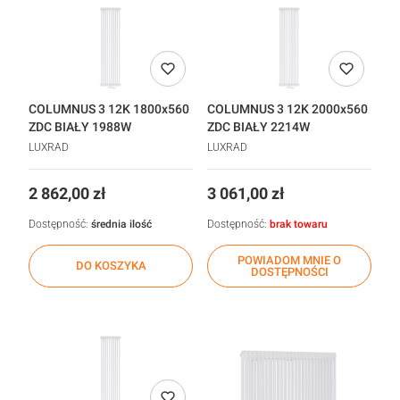
COLUMNUS 3 12K 1800x560
COLUMNUS 3 12K 2000x560
ZDC BIAŁY 1988W
ZDC BIAŁY 2214W
LUXRAD
LUXRAD
Cena
Cena
2 862,00 zł
3 061,00 zł
Dostępność:
średnia ilość
Dostępność:
brak towaru
POWIADOM MNIE O
DO KOSZYKA
DOSTĘPNOŚCI