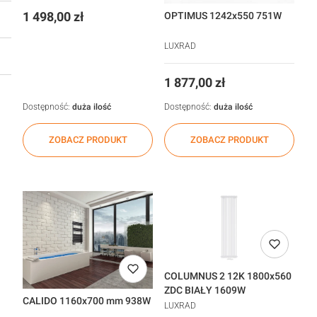
Cena
OPTIMUS 1242x550 751W
1 498,00 zł
LUXRAD
Cena
1 877,00 zł
Dostępność:
duża ilość
Dostępność:
duża ilość
ZOBACZ PRODUKT
ZOBACZ PRODUKT
COLUMNUS 2 12K 1800x560
ZDC BIAŁY 1609W
CALIDO 1160x700 mm 938W
LUXRAD