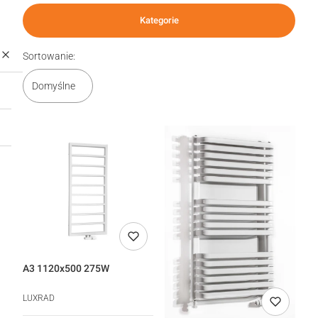
Kategorie
Lista produktów
Sortowanie:
Domyślne
A3 1120x500 275W
LUXRAD