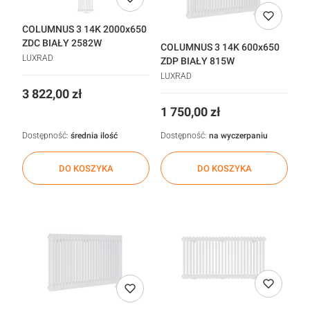
COLUMNUS 3 14K 2000x650
ZDC BIAŁY 2582W
COLUMNUS 3 14K 600x650
LUXRAD
ZDP BIAŁY 815W
LUXRAD
Cena
3 822,00 zł
Cena
1 750,00 zł
Dostępność:
średnia ilość
Dostępność:
na wyczerpaniu
DO KOSZYKA
DO KOSZYKA