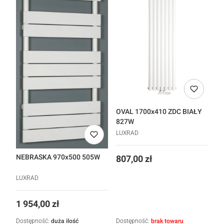
OVAL 1700x410 ZDC BIAŁY
827W
LUXRAD
NEBRASKA 970x500 505W
Cena
807,00 zł
LUXRAD
Cena
1 954,00 zł
Dostępność:
duża ilość
Dostępność:
brak towaru