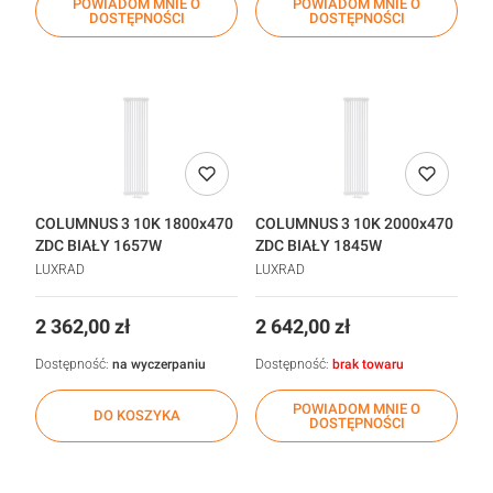
POWIADOM MNIE O
POWIADOM MNIE O
DOSTĘPNOŚCI
DOSTĘPNOŚCI
COLUMNUS 3 10K 1800x470
COLUMNUS 3 10K 2000x470
ZDC BIAŁY 1657W
ZDC BIAŁY 1845W
LUXRAD
LUXRAD
Cena
Cena
2 362,00 zł
2 642,00 zł
Dostępność:
na wyczerpaniu
Dostępność:
brak towaru
POWIADOM MNIE O
DO KOSZYKA
DOSTĘPNOŚCI