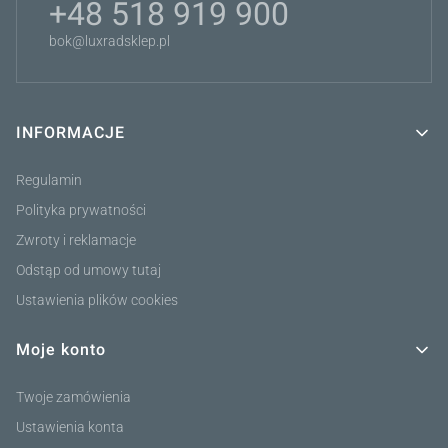
+48 518 919 900
bok@luxradsklep.pl
INFORMACJE
Linki w stopce
Regulamin
Polityka prywatności
Zwroty i reklamacje
Odstąp od umowy tutaj
Ustawienia plików cookies
Moje konto
Twoje zamówienia
Ustawienia konta