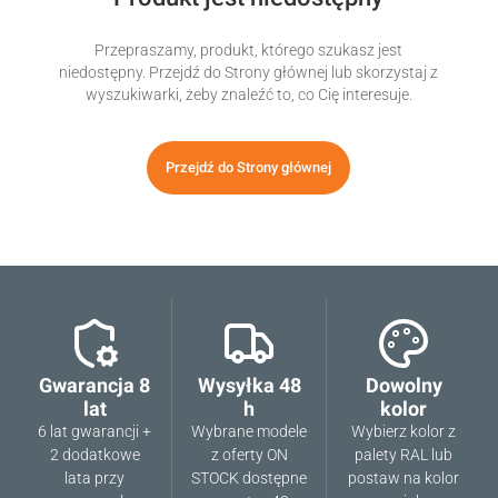
Przepraszamy, produkt, którego szukasz jest
niedostępny. Przejdź do Strony głównej lub skorzystaj z
wyszukiwarki, żeby znaleźć to, co Cię interesuje.
Przejdź do Strony głównej
Gwarancja 8
Wysyłka 48
Dowolny
lat
h
kolor
6 lat gwarancji +
Wybrane modele
Wybierz kolor z
2 dodatkowe
z oferty ON
palety RAL lub
lata przy
STOCK dostępne
postaw na kolor