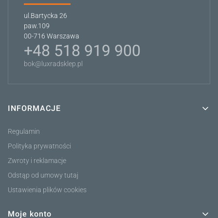
ul.Bartycka 26
paw.109
00-716 Warszawa
+48 518 919 900
bok@luxradsklep.pl
INFORMACJE
Linki w stopce
Regulamin
Polityka prywatności
Zwroty i reklamacje
Odstąp od umowy tutaj
Ustawienia plików cookies
Moje konto