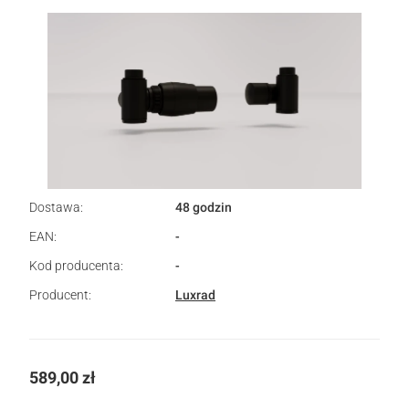
Dostawa:
48 godzin
EAN:
-
Kod producenta:
-
Producent:
Luxrad
Cena
589,00 zł