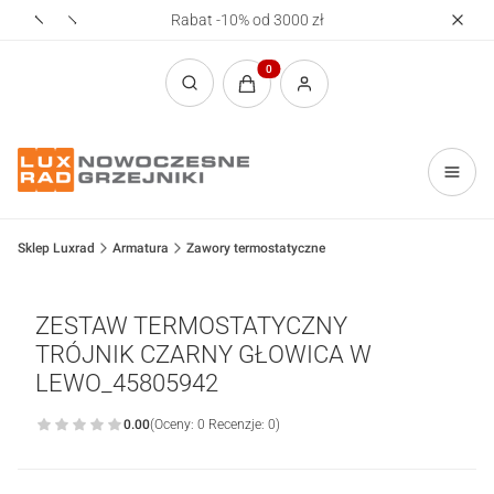
Rabat -10% od 3000 zł
Realizac
Produkty w koszyku: 0. Zobacz sz
Otwórz wyszukiwarkę
Sklep Luxrad
Armatura
Zawory termostatyczne
ZESTAW TERMOSTATYCZNY
TRÓJNIK CZARNY GŁOWICA W
LEWO_45805942
0.00
(Oceny: 0 Recenzje: 0)