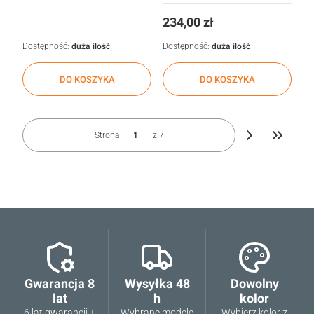
Cena
234,00 zł
Dostępność:
duża ilość
Dostępność:
duża ilość
DO KOSZYKA
DO KOSZYKA
Strona
z 7
Przejdź d
Gwarancja 8
Wysyłka 48
Dowolny
lat
h
kolor
6 lat gwarancji +
Wybrane modele
Wybierz kolor z