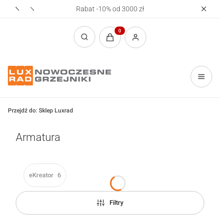
Rabat -10% od 3000 zł
Realizac
Produkty w koszyku: 0. Zobacz sz
Otwórz wyszukiwarkę
Przejdź do:
Sklep Luxrad
Armatura
eKreator
6
Filtry