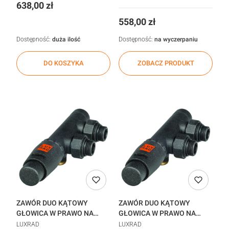
KOLORZE
Cena
638,00 zł
Cena
558,00 zł
Dostępność:
duża ilość
Dostępność:
na wyczerpaniu
DO KOSZYKA
ZOBACZ PRODUKT
ZAWÓR DUO KĄTOWY
ZAWÓR DUO KĄTOWY
GŁOWICA W PRAWO NA
GŁOWICA W PRAWO NA
POWROCIE 2 STYCZEŃ
POWROCIE ANTRACYT
LUXRAD
LUXRAD