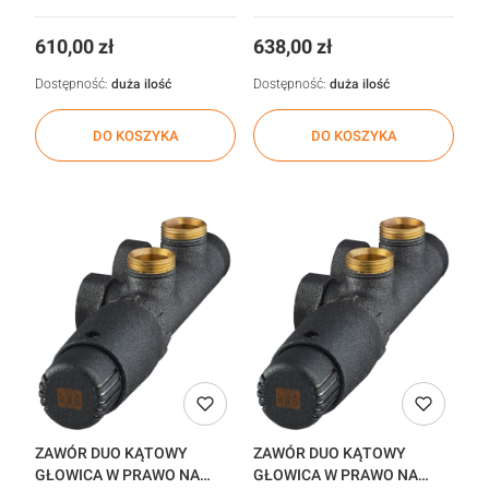
48h
realizacja 48h
Cena
Cena
610,00 zł
638,00 zł
Dostępność:
duża ilość
Dostępność:
duża ilość
DO KOSZYKA
DO KOSZYKA
ZAWÓR DUO KĄTOWY
ZAWÓR DUO KĄTOWY
GŁOWICA W PRAWO NA
GŁOWICA W PRAWO NA