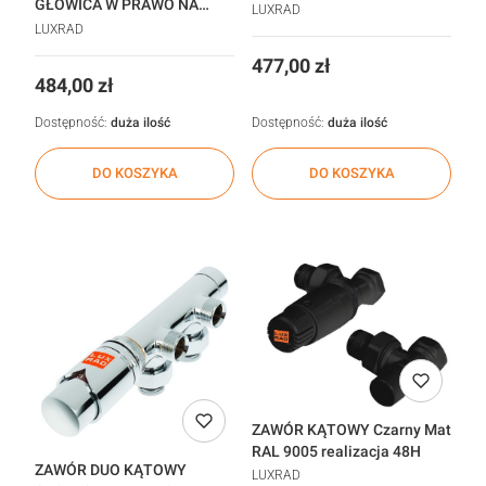
GŁOWICA W PRAWO NA
ZASILANIU ANTRACYT
LUXRAD
ZASILANIU 4 STYCZEŃ
realizacja 48h
LUXRAD
realizacja 48h
Cena
477,00 zł
Cena
484,00 zł
Dostępność:
duża ilość
Dostępność:
duża ilość
DO KOSZYKA
DO KOSZYKA
ZAWÓR KĄTOWY Czarny Mat
RAL 9005 realizacja 48H
ZAWÓR DUO KĄTOWY
LUXRAD