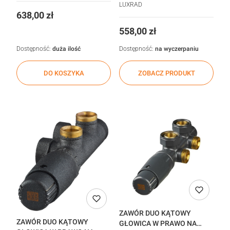
POWROCIE W DOWOLNYM
LUXRAD
KOLORZE
Cena
638,00 zł
Cena
558,00 zł
Dostępność:
duża ilość
Dostępność:
na wyczerpaniu
DO KOSZYKA
ZOBACZ PRODUKT
ZAWÓR DUO KĄTOWY
ZAWÓR DUO KĄTOWY
GŁOWICA W PRAWO NA