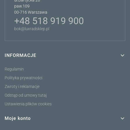
ul.Bartycka 26
paw.109
00-716 Warszawa
+48 518 919 900
bok@luxradsklep.pl
INFORMACJE
Linki w stopce
Regulamin
Polityka prywatności
Zwroty i reklamacje
Odstąp od umowy tutaj
Ustawienia plików cookies
Moje konto