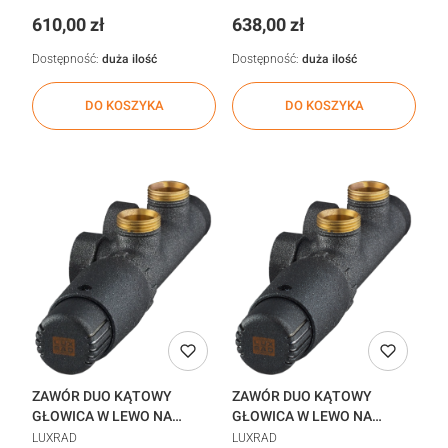
Cena
Cena
610,00 zł
638,00 zł
Dostępność:
duża ilość
Dostępność:
duża ilość
DO KOSZYKA
DO KOSZYKA
ZAWÓR DUO KĄTOWY
ZAWÓR DUO KĄTOWY
GŁOWICA W LEWO NA
GŁOWICA W LEWO NA
POWROCIE CZARNY MAT
POWROCIE CZARNY MAT
LUXRAD
LUXRAD