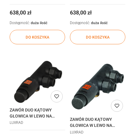
realizacja 48h
STR realizacja 48h
Cena
Cena
638,00 zł
638,00 zł
Dostępność:
duża ilość
Dostępność:
duża ilość
DO KOSZYKA
DO KOSZYKA
ZAWÓR DUO KĄTOWY
GŁOWICA W LEWO NA
ZAWÓR DUO KĄTOWY
POWROCIE CZARNY RAL
LUXRAD
GŁOWICA W LEWO NA
9005 realizacja 48h
POWROCIE W DOWOLNYM
LUXRAD