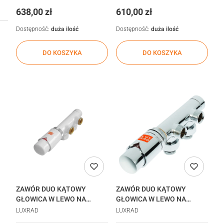
Cena
Cena
638,00 zł
610,00 zł
Dostępność:
duża ilość
Dostępność:
duża ilość
DO KOSZYKA
DO KOSZYKA
ZAWÓR DUO KĄTOWY
ZAWÓR DUO KĄTOWY
GŁOWICA W LEWO NA
GŁOWICA W LEWO NA
POWROCIE BIAŁY realizacja
POWROCIE CHROM
LUXRAD
LUXRAD
48h
realizacja 48h