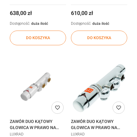
realizacja 48h
realizacja 48h
Cena
Cena
638,00 zł
610,00 zł
Dostępność:
duża ilość
Dostępność:
duża ilość
DO KOSZYKA
DO KOSZYKA
ZAWÓR DUO KĄTOWY
ZAWÓR DUO KĄTOWY
GŁOWICA W PRAWO NA
GŁOWICA W PRAWO NA
POWROCIE BIAŁY realizacja
POWROCIE CHROM
LUXRAD
LUXRAD