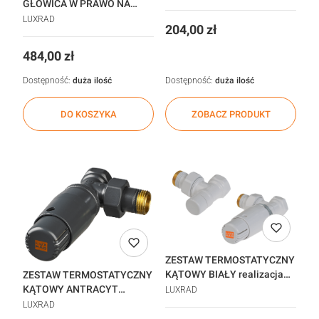
GŁOWICA W PRAWO NA
ZASILANIU
LUXRAD
Cena
204,00 zł
CHROM_45243471
Cena
484,00 zł
Dostępność:
duża ilość
Dostępność:
duża ilość
DO KOSZYKA
ZOBACZ PRODUKT
ZESTAW TERMOSTATYCZNY
KĄTOWY BIAŁY realizacja
ZESTAW TERMOSTATYCZNY
48h
KĄTOWY ANTRACYT
LUXRAD
realizacja 48h
LUXRAD