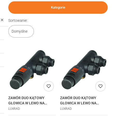
Kategorie
Lista produktów
Sortowanie:
Domyślne
ZAWÓR DUO KĄTOWY
ZAWÓR DUO KĄTOWY
GŁOWICA W LEWO NA
GŁOWICA W LEWO NA
POWROCIE 2 STYCZEŃ
POWROCIE ANTRACYT
LUXRAD
LUXRAD
realizacja 48h
realizacja 48h