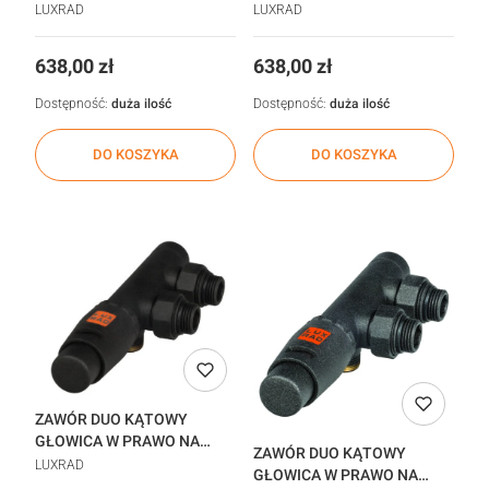
POWROCIE CZARNY MAT
POWROCIE CZARNY MAT
LUXRAD
LUXRAD
realizacja 48h
STR realizacja 48h
Cena
Cena
638,00 zł
638,00 zł
Dostępność:
duża ilość
Dostępność:
duża ilość
DO KOSZYKA
DO KOSZYKA
ZAWÓR DUO KĄTOWY
GŁOWICA W PRAWO NA
ZAWÓR DUO KĄTOWY
POWROCIE CZARNY RAL
LUXRAD
GŁOWICA W PRAWO NA
9005 realizacja 48h