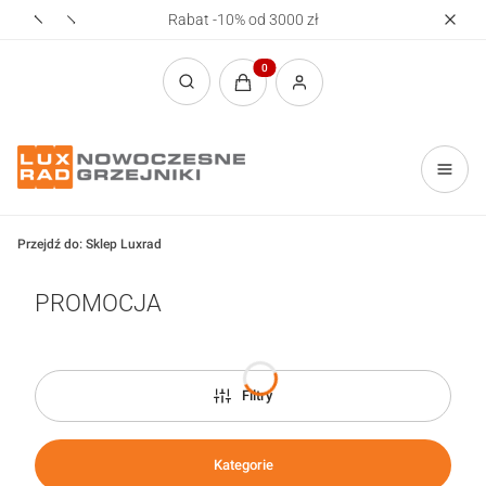
Rabat -10% od 3000 zł
Realizac
Produkty w koszyku: 0. Zobacz sz
Otwórz wyszukiwarkę
Przejdź do:
Sklep Luxrad
PROMOCJA
Filtry
Kategorie