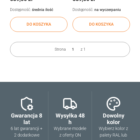
Dostępność:
średnia ilość
Dostępność:
na wyczerpaniu
DO KOSZYKA
DO KOSZYKA
Strona
z 1
Gwarancja 8
Wysyłka 48
Dowolny
lat
h
kolor
6 lat gwarancji +
Wybrane modele
Wybierz kolor z
2 dodatkowe
z oferty ON
palety RAL lub