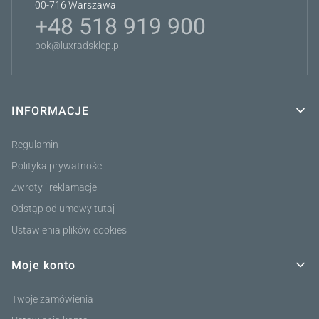
00-716 Warszawa
+48 518 919 900
bok@luxradsklep.pl
INFORMACJE
Linki w stopce
Regulamin
Polityka prywatności
Zwroty i reklamacje
Odstąp od umowy tutaj
Ustawienia plików cookies
Moje konto
Twoje zamówienia