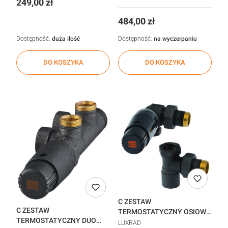
Cena
249,00 zł
(522821)głowica na
zasilaniu
Cena
484,00 zł
Dostępność:
duża ilość
Dostępność:
na wyczerpaniu
DO KOSZYKA
DO KOSZYKA
C ZESTAW
C ZESTAW
TERMOSTATYCZNY OSIOWY
TERMOSTATYCZNY DUO
PRAWY GRAFIT STR
LUXRAD