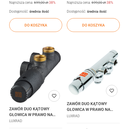
Najniższa cena:
699,00 zł
-38%
Najniższa cena:
699,00 zł
-38%
Dostępność:
średnia ilość
Dostępność:
średnia ilość
DO KOSZYKA
DO KOSZYKA
ZAWÓR DUO KĄTOWY
ZAWÓR DUO KĄTOWY
GŁOWICA W PRAWO NA
GŁOWICA W PRAWO NA
ZASILANIU
LUXRAD
ZASILANIU 4 STYCZEŃ
CHROM_45243471
LUXRAD
realizacja 48h