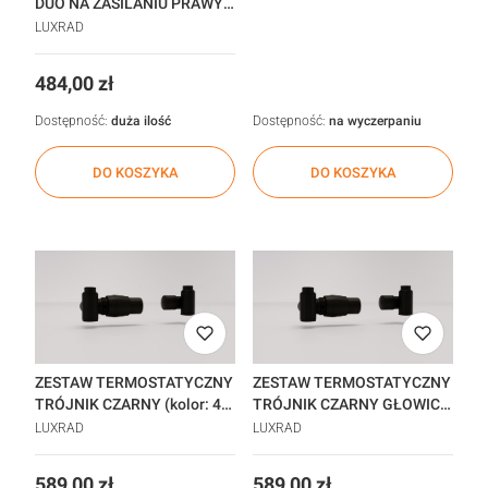
DUO NA ZASILANIU PRAWY
CZARNY STR._45243492 /
LUXRAD
OUTLET
Cena
484,00 zł
Dostępność:
duża ilość
Dostępność:
na wyczerpaniu
DO KOSZYKA
DO KOSZYKA
ZESTAW TERMOSTATYCZNY
ZESTAW TERMOSTATYCZNY
TRÓJNIK CZARNY (kolor: 4
TRÓJNIK CZARNY GŁOWICA
styczeń) GŁOWICA W
W LEWO_45805942
LUXRAD
LUXRAD
PRAWO_45805935
Cena
Cena
589,00 zł
589,00 zł