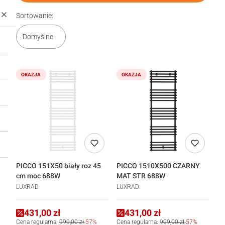
Lista produktów
Sortowanie:
Domyślne
OKAZJA
OKAZJA
PICCO 151X50 biały roz 45
PICCO 1510X500 CZARNY
cm moc 688W
MAT STR 688W
LUXRAD
LUXRAD
431,00 zł
431,00 zł
Cena regularna:
999,00 zł
-57%
Cena regularna:
999,00 zł
-57%