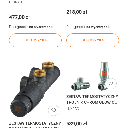
PRAWY CZARNY MAT
(522809)
LUXRAD
(522822) głowica na
Cena
218,00 zł
zasilaniu
Cena
477,00 zł
Dostępność:
na wyczerpaniu
Dostępność:
na wyczerpaniu
DO KOSZYKA
DO KOSZYKA
ZESTAW TERMOSTATYCZNY
TRÓJNIK CHROM GŁOWICA
W LEWO_45805921
LUXRAD
Cena
589,00 zł
ZESTAW TERMOSTATYCZNY