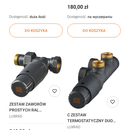
Cena
180,00 zł
Dostępność:
duża ilość
Dostępność:
na wyczerpaniu
DO KOSZYKA
DO KOSZYKA
ZESTAW ZAWORÓW
PROSTYCH RAL
C ZESTAW
7016_84435546
LUXRAD
TERMOSTATYCZNY DUO
LEWY CZARNY MAT
LUXRAD