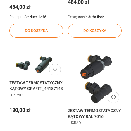
Cena
484,00 zł
Cena
484,00 zł
Dostępność:
duża ilość
Dostępność:
duża ilość
DO KOSZYKA
DO KOSZYKA
ZESTAW TERMOSTATYCZNY
KĄTOWY GRAFIT _44187143
LUXRAD
Cena
180,00 zł
ZESTAW TERMOSTATYCZNY
KĄTOWY RAL 7016
_84435545
LUXRAD