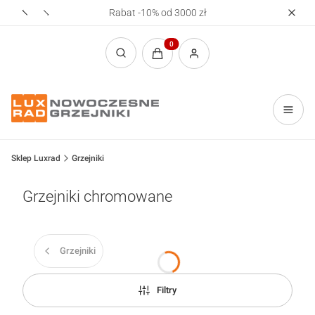
Rabat -10% od 3000 zł
Realizac
Produkty w koszyku: 0. Zobacz sz
Otwórz wyszukiwarkę
Sklep Luxrad
Grzejniki
Grzejniki chromowane
Grzejniki
Filtry