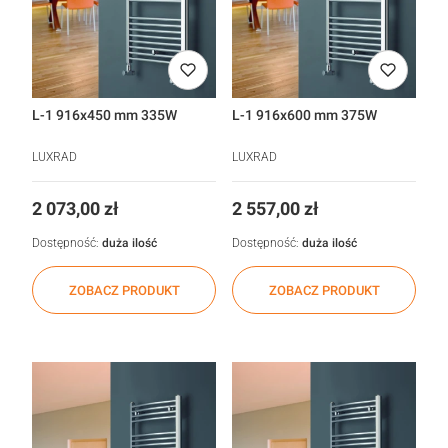
L-1 916x450 mm 335W
L-1 916x600 mm 375W
LUXRAD
LUXRAD
Cena
Cena
2 073,00 zł
2 557,00 zł
Dostępność:
duża ilość
Dostępność:
duża ilość
ZOBACZ PRODUKT
ZOBACZ PRODUKT