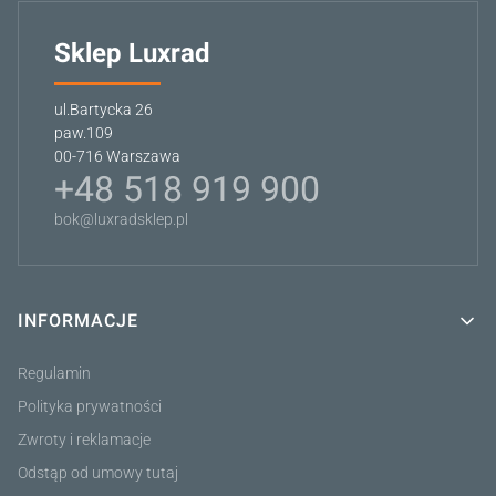
Sklep Luxrad
ul.Bartycka 26
paw.109
00-716 Warszawa
+48 518 919 900
bok@luxradsklep.pl
INFORMACJE
Linki w stopce
Regulamin
Polityka prywatności
Zwroty i reklamacje
Odstąp od umowy tutaj