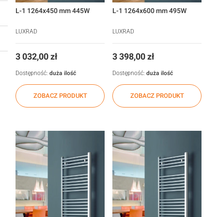
L-1 1264x450 mm 445W
L-1 1264x600 mm 495W
LUXRAD
LUXRAD
Cena
Cena
3 032,00 zł
3 398,00 zł
Dostępność:
duża ilość
Dostępność:
duża ilość
ZOBACZ PRODUKT
ZOBACZ PRODUKT