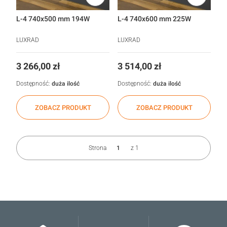
L-4 740x500 mm 194W
L-4 740x600 mm 225W
LUXRAD
LUXRAD
Cena
Cena
3 266,00 zł
3 514,00 zł
Dostępność:
duża ilość
Dostępność:
duża ilość
ZOBACZ PRODUKT
ZOBACZ PRODUKT
Strona
z 1