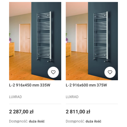
L-2 916x450 mm 335W
L-2 916x600 mm 375W
LUXRAD
LUXRAD
Cena
Cena
2 287,00 zł
2 811,00 zł
Dostępność:
duża ilość
Dostępność:
duża ilość