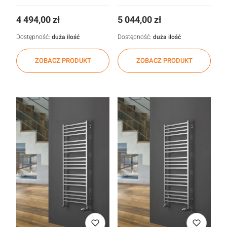
Cena
Cena
4 494,00 zł
5 044,00 zł
Dostępność:
duża ilość
Dostępność:
duża ilość
ZOBACZ PRODUKT
ZOBACZ PRODUKT