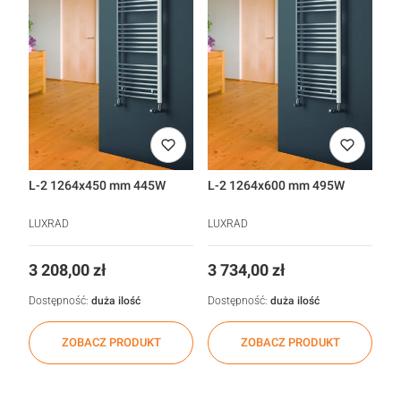
L-2 1264x450 mm 445W
L-2 1264x600 mm 495W
LUXRAD
LUXRAD
Cena
Cena
3 208,00 zł
3 734,00 zł
Dostępność:
duża ilość
Dostępność:
duża ilość
ZOBACZ PRODUKT
ZOBACZ PRODUKT