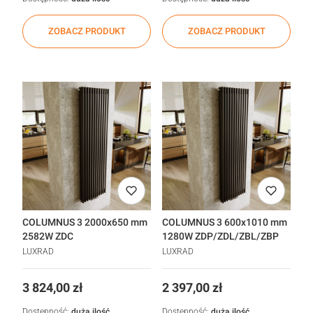
ZOBACZ PRODUKT
ZOBACZ PRODUKT
COLUMNUS 3 2000x650 mm
COLUMNUS 3 600x1010 mm
2582W ZDC
1280W ZDP/ZDL/ZBL/ZBP
LUXRAD
LUXRAD
Cena
Cena
3 824,00 zł
2 397,00 zł
Dostępność:
duża ilość
Dostępność:
duża ilość