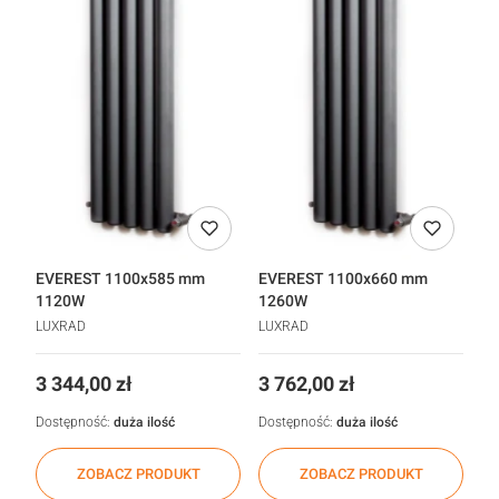
EVEREST 1100x585 mm
EVEREST 1100x660 mm
1120W
1260W
LUXRAD
LUXRAD
Cena
Cena
3 344,00 zł
3 762,00 zł
Dostępność:
duża ilość
Dostępność:
duża ilość
ZOBACZ PRODUKT
ZOBACZ PRODUKT