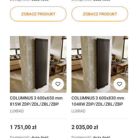
ZOBACZ PRODUKT
ZOBACZ PRODUKT
COLUMNUS 3 600x650 mm
COLUMNUS 3 600x830 mm
815W ZDP/ZDL/ZBL/ZBP
1048W ZDP/ZDL/ZBL/ZBP
LUXRAD
LUXRAD
Cena
Cena
1 751,00 zł
2 035,00 zł
Dostępność:
duża ilość
Dostępność:
duża ilość