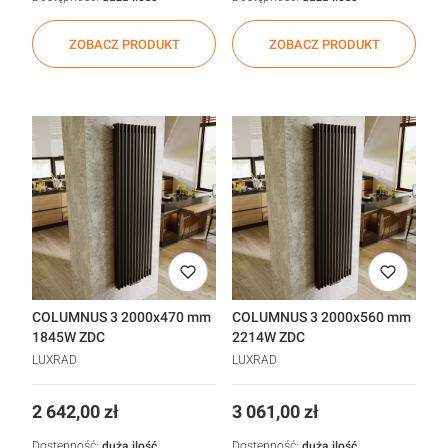
ZOBACZ PRODUKT
ZOBACZ PRODUKT
COLUMNUS 3 2000x470 mm
COLUMNUS 3 2000x560 mm
1845W ZDC
2214W ZDC
LUXRAD
LUXRAD
Cena
Cena
2 642,00 zł
3 061,00 zł
Dostępność:
duża ilość
Dostępność:
duża ilość