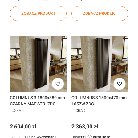
ZOBACZ PRODUKT
ZOBACZ PRODUKT
COLUMNUS 3 1800x380 mm
COLUMNUS 3 1800x470 mm
CZARNY MAT STR. ZDC
1657W ZDC
LUXRAD
LUXRAD
Cena
Cena
2 604,00 zł
2 363,00 zł
Dostępność:
na wyczerpaniu
Dostępność:
duża ilość