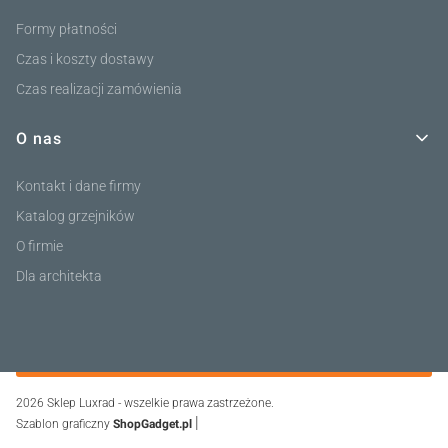
Formy płatności
Czas i koszty dostawy
Czas realizacji zamówienia
O nas
Kontakt i dane firmy
Katalog grzejników
O firmie
Dla architekta
2026 Sklep Luxrad - wszelkie prawa zastrzeżone.
|
Szablon graficzny
ShopGadget.pl