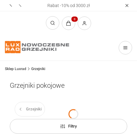
Rabat -10% od 3000 zł
Realizac
Produkty w koszyku: 0. Zobacz sz
Otwórz wyszukiwarkę
Sklep Luxrad
Grzejniki
Grzejniki pokojowe
Grzejniki
Filtry