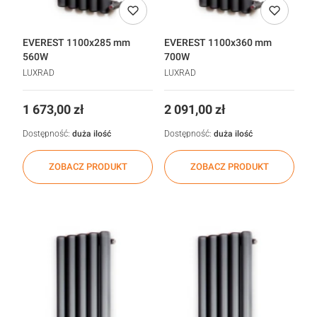
EVEREST 1100x285 mm
EVEREST 1100x360 mm
560W
700W
LUXRAD
LUXRAD
Cena
Cena
1 673,00 zł
2 091,00 zł
Dostępność:
duża ilość
Dostępność:
duża ilość
ZOBACZ PRODUKT
ZOBACZ PRODUKT