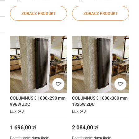
ZOBACZ PRODUKT
ZOBACZ PRODUKT
COLUMNUS 3 1800x290 mm
COLUMNUS 3 1800x380 mm
996W ZDC
1326W ZDC
LUXRAD
LUXRAD
Cena
Cena
1 696,00 zł
2 084,00 zł
Dostępność:
duża ilość
Dostępność:
duża ilość