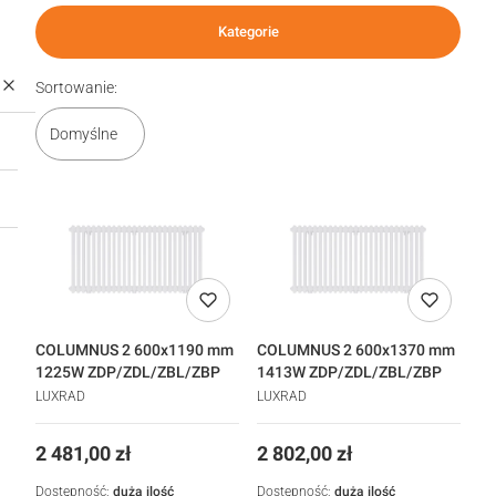
Kategorie
Lista produktów
Sortowanie:
Domyślne
COLUMNUS 2 600x1190 mm
COLUMNUS 2 600x1370 mm
1225W ZDP/ZDL/ZBL/ZBP
1413W ZDP/ZDL/ZBL/ZBP
LUXRAD
LUXRAD
Cena
Cena
2 481,00 zł
2 802,00 zł
Dostępność:
duża ilość
Dostępność:
duża ilość