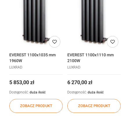
EVEREST 1100x1035 mm
EVEREST 1100x1110 mm
1960W
2100W
LUXRAD
LUXRAD
Cena
Cena
5 853,00 zł
6 270,00 zł
Dostępność:
duża ilość
Dostępność:
duża ilość
ZOBACZ PRODUKT
ZOBACZ PRODUKT