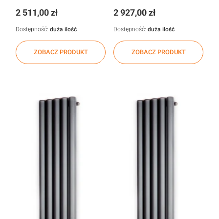
Cena
Cena
2 511,00 zł
2 927,00 zł
Dostępność:
duża ilość
Dostępność:
duża ilość
ZOBACZ PRODUKT
ZOBACZ PRODUKT