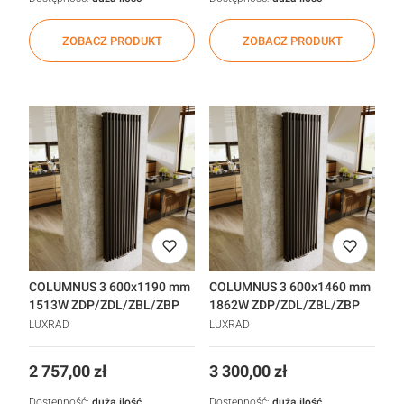
ZOBACZ PRODUKT
ZOBACZ PRODUKT
COLUMNUS 3 600x1190 mm
COLUMNUS 3 600x1460 mm
1513W ZDP/ZDL/ZBL/ZBP
1862W ZDP/ZDL/ZBL/ZBP
LUXRAD
LUXRAD
Cena
Cena
2 757,00 zł
3 300,00 zł
Dostępność:
duża ilość
Dostępność:
duża ilość