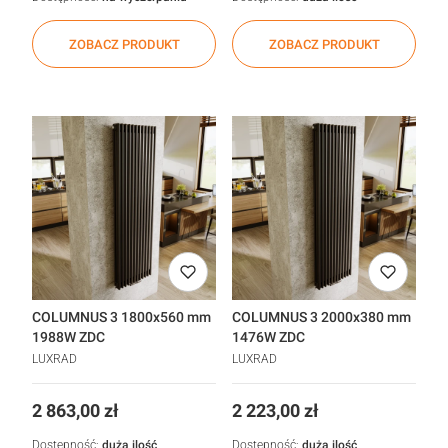
ZOBACZ PRODUKT
ZOBACZ PRODUKT
COLUMNUS 3 1800x560 mm
COLUMNUS 3 2000x380 mm
1988W ZDC
1476W ZDC
LUXRAD
LUXRAD
Cena
Cena
2 863,00 zł
2 223,00 zł
Dostępność:
duża ilość
Dostępność:
duża ilość