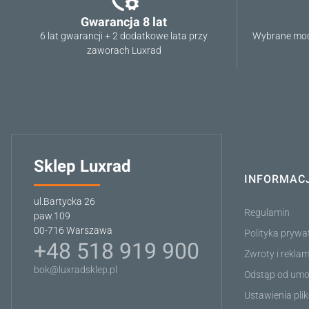
Gwarancja 8 lat
6 lat gwarancji + 2 dodatkowe lata przy
Wybrane mod
zaworach Luxrad
Sklep Luxrad
INFORMAC
Linki w stop
ul.Bartycka 26
Regulamin
paw.109
00-716 Warszawa
Polityka prywa
+48 518 919 900
Zwroty i rekla
bok@luxradsklep.pl
Odstąp od umo
Ustawienia pli