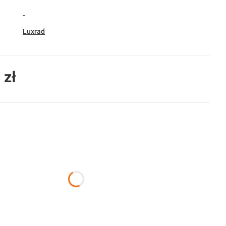
-
Luxrad
 zł
duktu:
nty mogą różnić się ceną
nia