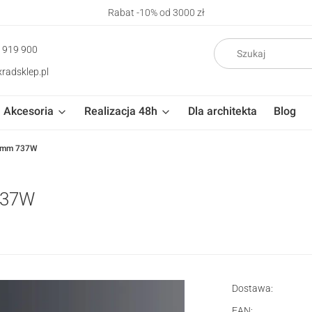
Rabat -10% od 3000 zł
 919 900
radsklep.pl
Akcesoria
Realizacja 48h
Dla architekta
Blog
 mm 737W
737W
Dostawa:
EAN: