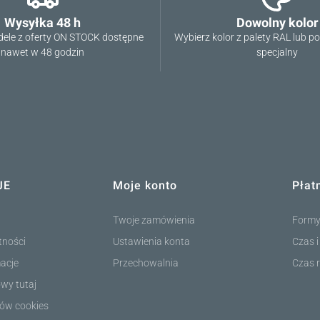
Wysyłka 48 h
Dowolny kolor
ele z oferty ON STOCK dostępne
Wybierz kolor z palety RAL lub p
nawet w 48 godzin
specjalny
JE
Moje konto
Płat
ce
Twoje zamówienia
Formy
tności
Ustawienia konta
Czas 
macje
Przechowalnia
Czas r
wy tutaj
ków cookies