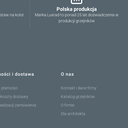
Polska produkcja
ostaw na kolor
Marka Luxrad to ponad 25 lat doświadczenia w
produkcji grzejników
ności i dostawa
O nas
 płatności
Kontakt i dane firmy
i koszty dostawy
Katalog grzejników
ealizacji zamówienia
O firmie
Dla architekta