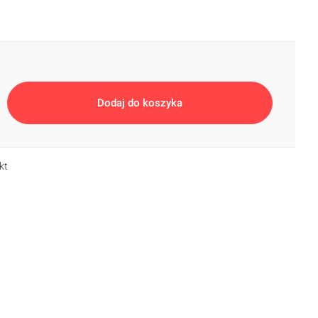
ecjalny
(+25%)
Paleta RAL
(+25%)
Dodaj do koszyka
kt