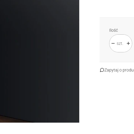
Standard
Sp
Ilość
szt.
Zapytaj o produ