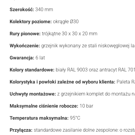
Szerokość:
340 mm
Kolektory poziome:
okrągłe Ø30
Rury pionowe:
trójkątne 30 x 30 x 20 mm
Wykończenie:
grzejnik wykonany ze stali niskowęglowej l
Gwarancja:
6 lat
Kolory standardowe:
biały RAL 9003 oraz antracyt RAL 70
Kolorystyka i powłoki zależne od wyboru klienta:
Paleta RA
Uchwyty montażowe:
z grzejnikiem komplet do montażu na
Maksymalne ciśnienie robocze:
10 bar
Temperatura maksymalna:
95°C
Przyłącza:
standardowe zasilanie dolne zespolone: o roz