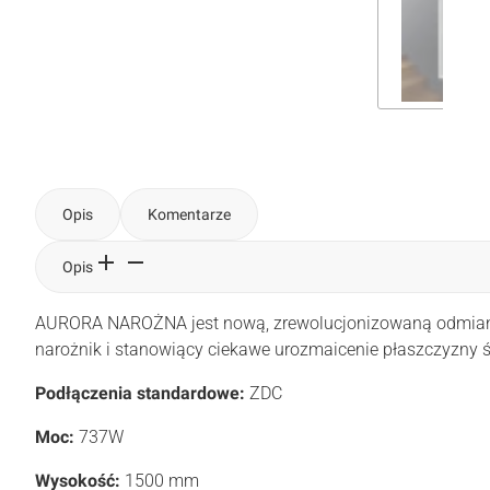
Opis
Komentarze
Opis
AURORA NAROŻNA jest nową, zrewolucjonizowaną odmianą gr
narożnik i stanowiący ciekawe urozmaicenie płaszczyzny ś
Podłączenia standardowe:
ZDC
Moc:
737W
Wysokość:
1500 mm