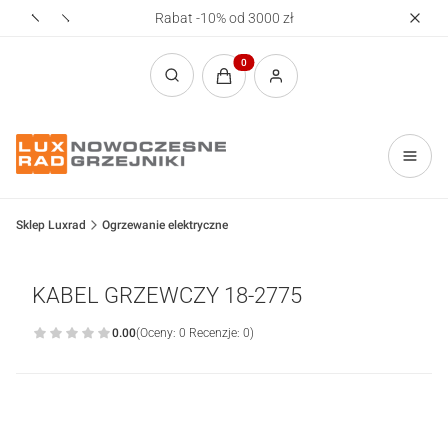
Rabat -10% od 3000 zł
Realizac
Produkty w koszyku: 0. Zobacz sz
Otwórz wyszukiwarkę
Sklep Luxrad
Ogrzewanie elektryczne
KABEL GRZEWCZY 18-2775
0.00
(Oceny: 0 Recenzje: 0)