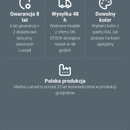
Gwarancja 8
Wysyłka 48
Dowolny
lat
h
kolor
6 lat gwarancji +
Wybrane modele
Wybierz kolor z
2 dodatkowe
z oferty ON
palety RAL lub
lata przy
STOCK dostępne
postaw na kolor
zaworach
nawet w 48
specjalny
Luxrad
godzin
Polska produkcja
Marka Luxrad to ponad 25 lat doświadczenia w produkcji
grzejników