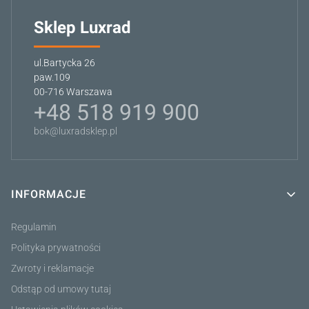
Sklep Luxrad
ul.Bartycka 26
paw.109
00-716 Warszawa
+48 518 919 900
bok@luxradsklep.pl
INFORMACJE
Linki w stopce
Regulamin
Polityka prywatności
Zwroty i reklamacje
Odstąp od umowy tutaj