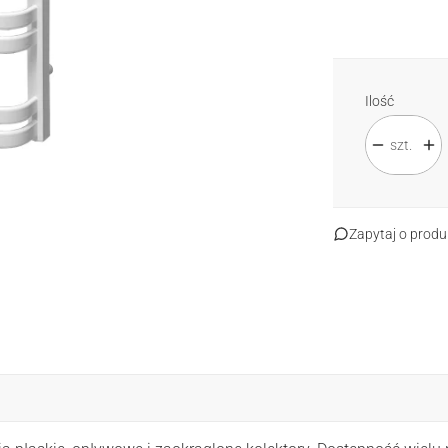
Standard
Sp
Ilość
szt.
Zapytaj o produ