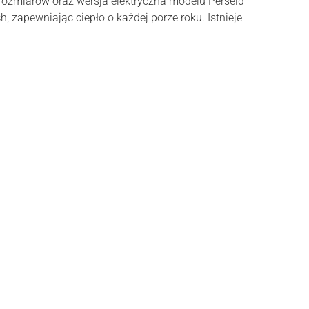
rozmiarów oraz wersja elektryczna modelu Perseid
zapewniając ciepło o każdej porze roku. Istnieje