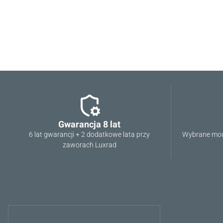
Gwarancja 8 lat
6 lat gwarancji + 2 dodatkowe lata przy
Wybrane mod
zaworach Luxrad