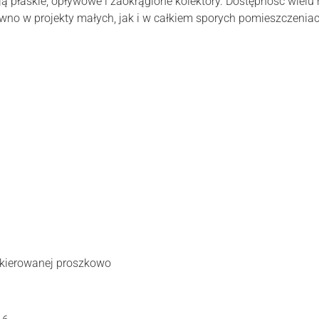
 płaskie, opływowe i zaokrąglone kolektory. Dostępność wielu 
w projekty małych, jak i w całkiem sporych pomieszczeniach, 
akierowanej proszkowo