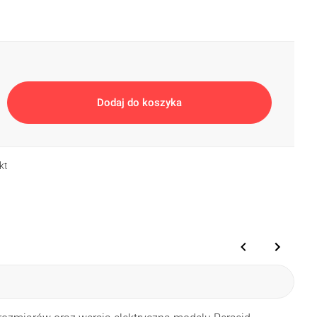
ecjalny
(+25%)
Paleta RAL
(+25%)
Dodaj do koszyka
kt