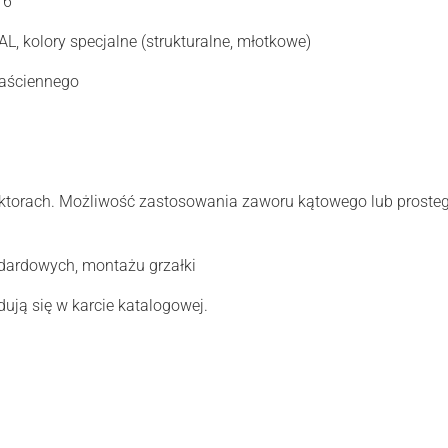
16
L, kolory specjalne (strukturalne, młotkowe)
naściennego
torach. Możliwość zastosowania zaworu kątowego lub prostego
ardowych, montażu grzałki
ują się w karcie katalogowej.