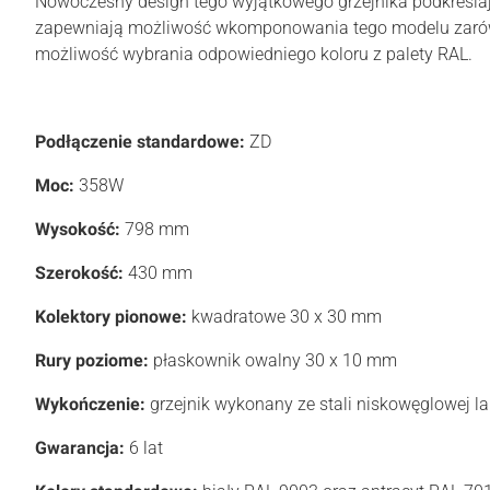
Nowoczesny design tego wyjątkowego grzejnika podkreślają
zapewniają możliwość wkomponowania tego modelu zarówno 
możliwość wybrania odpowiedniego koloru z palety RAL.
Podłączenie standardowe:
ZD
Moc:
358W
Wysokość:
798 mm
Szerokość:
430 mm
Kolektory pionowe:
kwadratowe 30 x 30 mm
Rury poziome:
płaskownik owalny 30 x 10 mm
Wykończenie:
grzejnik wykonany ze stali niskowęglowej l
Gwarancja:
6 lat