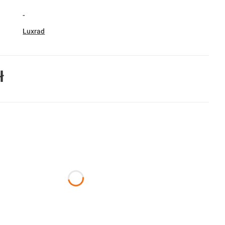
-
Luxrad
ł
duktu:
nty mogą różnić się ceną
nia