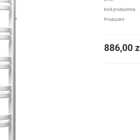
Kod producenta:
Producent:
Cena
886,00 z
Wybierz wariant pro
Poszczególne waria
*
Rodzaj podłącze
Wybierz
*
Typ koloru