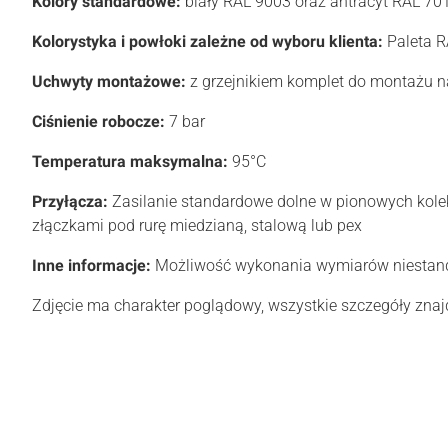
Kolory standardowe:
biały RAL 9003 oraz antracyt RAL 70
Kolorystyka i powłoki zależne od wyboru klienta:
Paleta RA
Uchwyty montażowe:
z grzejnikiem komplet do montażu 
Ciśnienie robocze:
7 bar
Temperatura maksymalna:
95°C
Przyłącza:
Zasilanie standardowe dolne w pionowych kolek
złączkami pod rurę miedzianą, stalową lub pex
Inne informacje:
Możliwość wykonania wymiarów niestand
Zdjęcie ma charakter poglądowy, wszystkie szczegóły znajd
0.00
Liczba ocen: 0