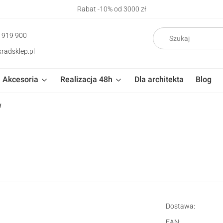
Rabat -10% od 3000 zł
 919 900
radsklep.pl
Akcesoria
Realizacja 48h
Dla architekta
Blog
W
Dostawa:
EAN: