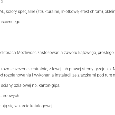
16
L, kolory specjalne (strukturalne, młotkowe, efekt chrom), okl
naściennego
ktorach Możliwość zastosowania zaworu kątowego, prostego w 
rozmieszczone centralnie, z lewej lub prawej strony grzejnik
d rozplanowania i wykonania instalacji ze złączkami pod rurę 
ciany działowej np. karton-gips.
ndardowych
ują się w karcie katalogowej.