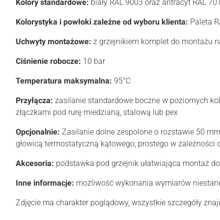
Kolory standardowe:
biały RAL 9003 oraz antracyt RAL 70
Kolorystyka i powłoki zależne od wyboru klienta:
Paleta RA
Uchwyty montażowe:
z grzejnikiem komplet do montażu 
Ciśnienie robocze:
10 bar
Temperatura maksymalna:
95°C
Przyłącza:
zasilanie standardowe boczne w poziomych kole
złączkami pod rurę miedzianą, stalową lub pex
Opcjonalnie:
Zasilanie dolne zespolone o rozstawie 50 mm 
głowicą termostatyczną kątowego, prostego w zależności o
Akcesoria:
podstawka pod grzejnik ułatwiająca montaż do ś
Inne informacje:
możliwość wykonania wymiarów niesta
Zdjęcie ma charakter poglądowy, wszystkie szczegóły znajd