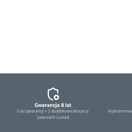
0.00
Liczba ocen: 0
Gwarancja 8 lat
6 lat gwarancji + 2 dodatkowe lata przy
Wybrane mod
zaworach Luxrad