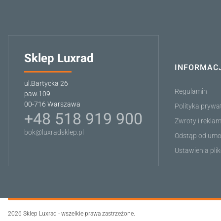
Sklep Luxrad
INFORMAC
Linki w stop
ul.Bartycka 26
Regulamin
paw.109
00-716 Warszawa
Polityka prywa
+48 518 919 900
Zwroty i rekla
bok@luxradsklep.pl
Odstąp od umo
Ustawienia pli
2026 Sklep Luxrad - wszelkie prawa zastrzeżone.