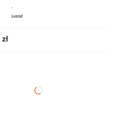
-
Luxrad
 zł
duktu:
nty mogą różnić się ceną
nia