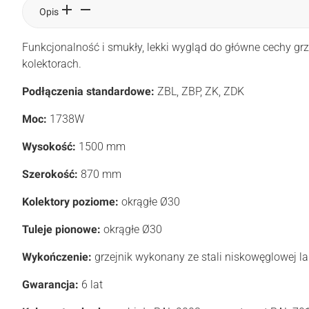
Opis
Funkcjonalność i smukły, lekki wygląd do główne cechy g
kolektorach.
Podłączenia standardowe:
ZBL, ZBP, ZK, ZDK
Moc:
1738W
Wysokość:
1500 mm
Szerokość:
870 mm
Kolektory poziome:
okrągłe Ø30
Tuleje pionowe:
okrągłe Ø30
Wykończenie:
grzejnik wykonany ze stali niskowęglowej l
Gwarancja:
6 lat