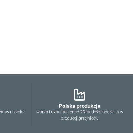
Oceń i opisz
Polska produkcja
ostaw na kolor
Marka Luxrad to ponad 25 lat doświadczenia w
produkcji grzejników