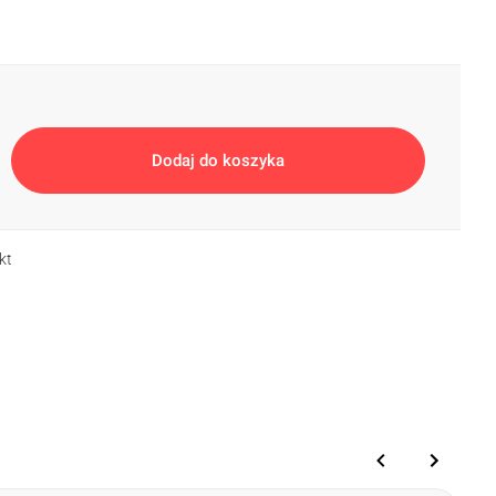
ecjalny
(+25%)
Paleta RAL
(+25%)
Dodaj do koszyka
kt