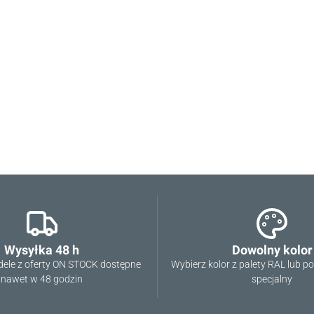
Wysyłka 48 h
Dowolny kolor
ele z oferty ON STOCK dostępne
Wybierz kolor z palety RAL lub p
nawet w 48 godzin
specjalny