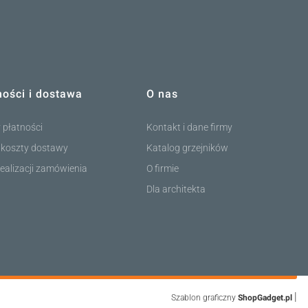
ności i dostawa
O nas
 płatności
Kontakt i dane firmy
i koszty dostawy
Katalog grzejników
ealizacji zamówienia
O firmie
Dla architekta
|
Szablon graficzny
ShopGadget.pl