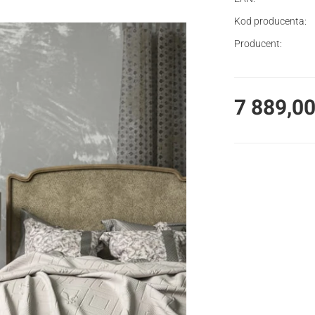
Kod producenta:
Producent:
Cena
7 889,00
Wybierz wariant pro
Poszczególne waria
*
Rodzaj podłącze
Wybierz
*
Typ koloru