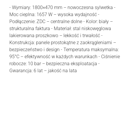
- Wymiary: 1800×470 mm – nowoczesna sylwetka -
Moc cieplna: 1657 W – wysoka wydajność -
Podłączenie: ZDC – centralne dolne - Kolor: biały –
strukturalna faktura - Materiał: stal niskowęglowa
lakierowana proszkowo – lekkość i trwałość -
Konstrukcja: panele prostokątne z zaokrągleniami –
bezpieczeństwo i design - Temperatura maksymalna:
95°C – efektywność w każdych warunkach - Ciśnienie
robocze: 10 bar – bezpieczna eksploatacja -
Gwarancja: 6 lat – jakość na lata
Oceń i opisz
0.00
Liczba ocen: 0