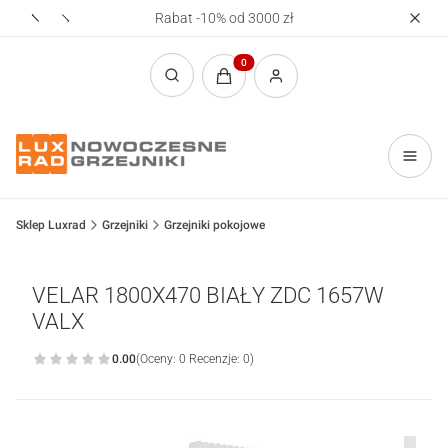
Rabat -10% od 3000 zł
Realizac
Produkty w koszyku: 0. Zobacz sz
Otwórz wyszukiwarkę
Sklep Luxrad
Grzejniki
Grzejniki pokojowe
VELAR 1800X470 BIAŁY ZDC 1657W
VALX
0.00
(Oceny: 0 Recenzje: 0)