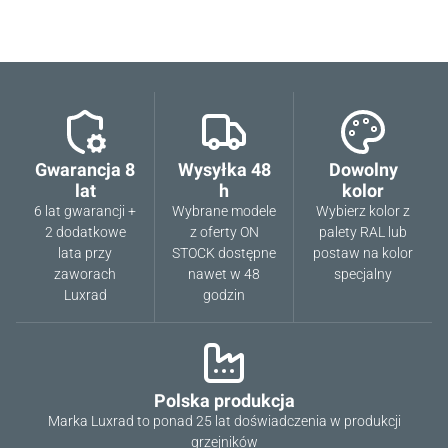
Gwarancja 8
Wysyłka 48
Dowolny
lat
h
kolor
6 lat gwarancji +
Wybrane modele
Wybierz kolor z
2 dodatkowe
z oferty ON
palety RAL lub
lata przy
STOCK dostępne
postaw na kolor
zaworach
nawet w 48
specjalny
Luxrad
godzin
Polska produkcja
Marka Luxrad to ponad 25 lat doświadczenia w produkcji
grzejników