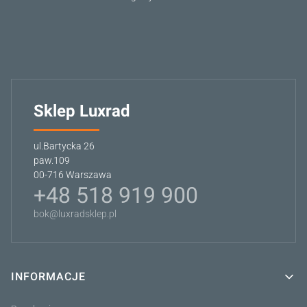
Sklep Luxrad
ul.Bartycka 26
paw.109
00-716 Warszawa
+48 518 919 900
bok@luxradsklep.pl
INFORMACJE
Linki w stopce