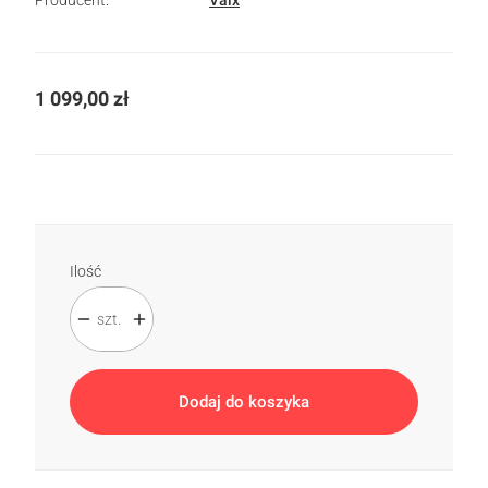
Producent:
Valx
Cena
1 099,00 zł
Ilość
szt.
Dodaj do koszyka