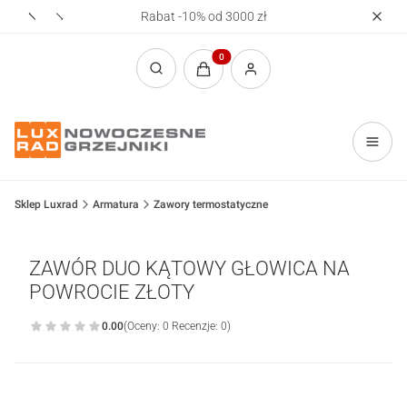
Rabat -10% od 3000 zł
Realizac
Produkty w koszyku: 0. Zobacz sz
Otwórz wyszukiwarkę
Sklep Luxrad
Armatura
Zawory termostatyczne
ZAWÓR DUO KĄTOWY GŁOWICA NA
POWROCIE ZŁOTY
0.00
(Oceny: 0 Recenzje: 0)