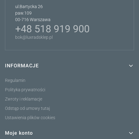
ul.Bartycka 26
paw.109
00-716 Warszawa
+48 518 919 900
bok@luxradsklep.pl
INFORMACJE
Linki w stopce
Regulamin
Polityka prywatności
Zwroty i reklamacje
Odstąp od umowy tutaj
Ustawienia plików cookies
Moje konto