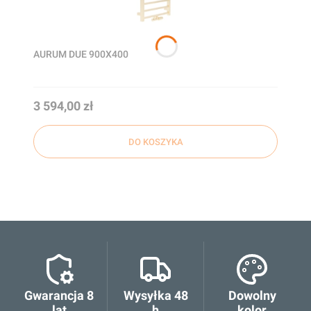
AURUM DUE 900X400
Cena
3 594,00 zł
DO KOSZYKA
Gwarancja 8
Wysyłka 48
Dowolny
lat
h
kolor