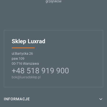
grzejników
Sklep Luxrad
ul.Bartycka 26
paw.109
00-716 Warszawa
+48 518 919 900
bok@luxradsklep.pl
INFORMACJE
Linki w stopce