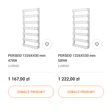
PERSEID 1326X430 mm
PERSEID 1326X530 mm
478W
589W
LUXRAD
LUXRAD
Cena
Cena
1 167,00 zł
1 222,00 zł
ZOBACZ PRODUKT
ZOBACZ PRODUKT