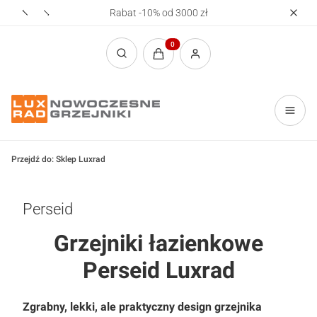
Rabat -10% od 3000 zł
Realizac
Produkty w koszyku: 0. Zobacz sz
Otwórz wyszukiwarkę
Przejdź do:
Sklep Luxrad
Perseid
Grzejniki łazienkowe
Perseid Luxrad
Zgrabny, lekki, ale praktyczny design grzejnika