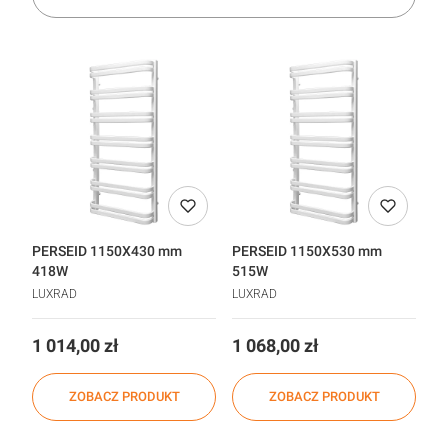
PERSEID 1150X430 mm
PERSEID 1150X530 mm
418W
515W
LUXRAD
LUXRAD
Cena
Cena
1 014,00 zł
1 068,00 zł
ZOBACZ PRODUKT
ZOBACZ PRODUKT