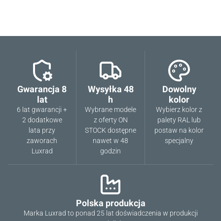
Gwarancja 8
Wysyłka 48
Dowolny
lat
h
kolor
6 lat gwarancji +
Wybrane modele
Wybierz kolor z
2 dodatkowe
z oferty ON
palety RAL lub
lata przy
STOCK dostępne
postaw na kolor
zaworach
nawet w 48
specjalny
Luxrad
godzin
Polska produkcja
Marka Luxrad to ponad 25 lat doświadczenia w produkcji