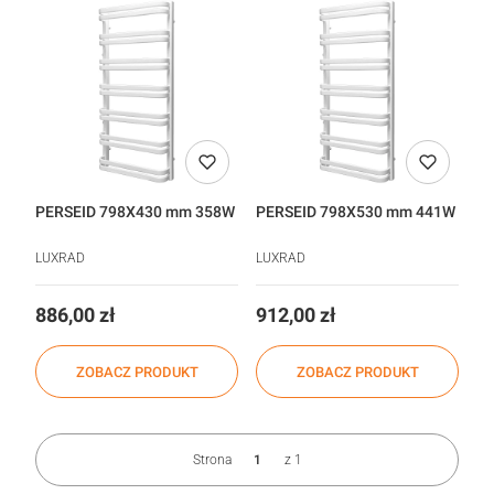
PERSEID 798X430 mm 358W
PERSEID 798X530 mm 441W
LUXRAD
LUXRAD
Cena
Cena
886,00 zł
912,00 zł
ZOBACZ PRODUKT
ZOBACZ PRODUKT
Strona
z 1